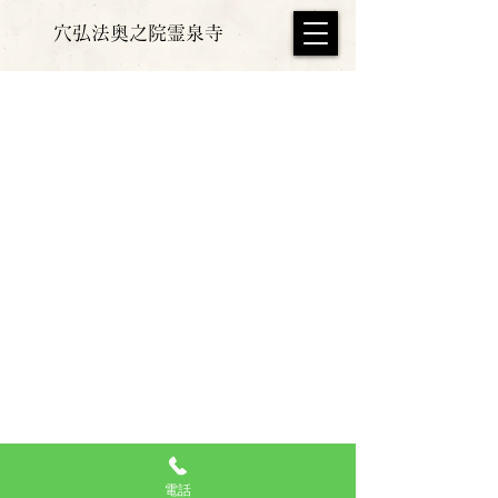
​穴弘法奥之院霊泉寺
​霊泉寺
穴弘法奥之院
〒852-8101 長崎県長崎市江平1丁目32-1
​電話番号
095-848-5134
電話